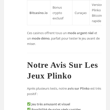
Version
Bonus
Plinko en
Bitcasino.io
crypto
Curaçao
Bitcoin
exclusif
rapide
Ces casinos offrent tous un
mode argent réel
et
un
mode démo
, parfait pour tester le jeu avant de
miser.
Notre Avis Sur Les
Jeux Plinko
Après plusieurs tests, notre
avis sur Plinko
est très
positif :
Jeu très amusant et visuel
Possibilité de gains réels rapides