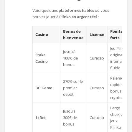
Voici quelques
plateformes fiables
où vous
pouvez jouer à
Plinko en argent réel
:
Bonus de
Points
Casino
Licence
bienvenue
forts
Jeu Plinko
Jusqu’à
Stake
original,
100% de
Curaçao
Casino
interface
bonus
fluide
Paiements
270% sur le
rapides,
BC.Game
premier
Curaçao
bonus
dépôt
crypto
Large
Jusqu’à
choix de
1xBet
300€ de
Curaçao
jeux
bonus
Plinko