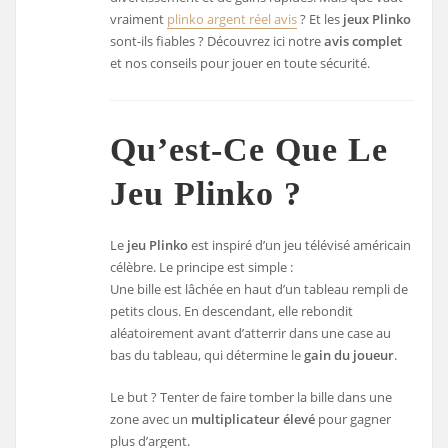
vraiment
plinko argent réel avis
? Et les
jeux Plinko
sont-ils fiables ? Découvrez ici notre
avis complet
et nos conseils pour jouer en toute sécurité.
Qu’est-Ce Que Le
Jeu Plinko ?
Le
jeu Plinko
est inspiré d’un jeu télévisé américain
célèbre. Le principe est simple :
Une bille est lâchée en haut d’un tableau rempli de
petits clous. En descendant, elle rebondit
aléatoirement avant d’atterrir dans une case au
bas du tableau, qui détermine le
gain du joueur
.
Le but ? Tenter de faire tomber la bille dans une
zone avec un
multiplicateur élevé
pour gagner
plus d’argent.