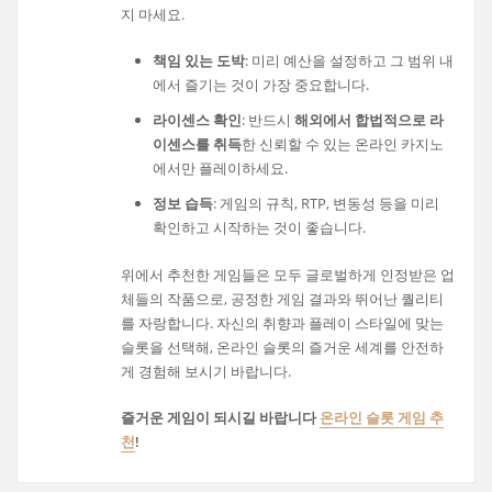
지 마세요.
책임 있는 도박
: 미리 예산을 설정하고 그 범위 내
에서 즐기는 것이 가장 중요합니다.
라이센스 확인
: 반드시
해외에서 합법적으로 라
이센스를 취득
한 신뢰할 수 있는 온라인 카지노
에서만 플레이하세요.
정보 습득
: 게임의 규칙, RTP, 변동성 등을 미리
확인하고 시작하는 것이 좋습니다.
위에서 추천한 게임들은 모두 글로벌하게 인정받은 업
체들의 작품으로, 공정한 게임 결과와 뛰어난 퀄리티
를 자랑합니다. 자신의 취향과 플레이 스타일에 맞는
슬롯을 선택해, 온라인 슬롯의 즐거운 세계를 안전하
게 경험해 보시기 바랍니다.
즐거운 게임이 되시길 바랍니다
온라인 슬롯 게임 추
천
!