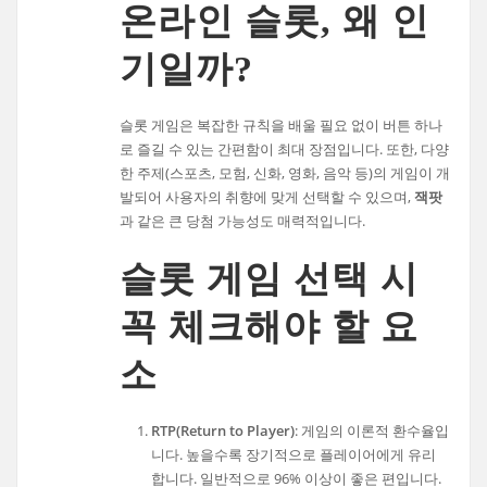
온라인 슬롯, 왜 인
기일까?
슬롯 게임은 복잡한 규칙을 배울 필요 없이 버튼 하나
로 즐길 수 있는 간편함이 최대 장점입니다. 또한, 다양
한 주제(스포츠, 모험, 신화, 영화, 음악 등)의 게임이 개
발되어 사용자의 취향에 맞게 선택할 수 있으며,
잭팟
과 같은 큰 당첨 가능성도 매력적입니다.
슬롯 게임 선택 시
꼭 체크해야 할 요
소
RTP(Return to Player)
: 게임의 이론적 환수율입
니다. 높을수록 장기적으로 플레이어에게 유리
합니다. 일반적으로 96% 이상이 좋은 편입니다.