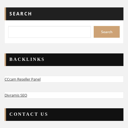
SEARCH
Search
BACKLINKS
CCcam Reseller Panel
Divramis SEO
CONTACT US