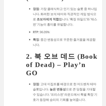
장점
: 가장 클래식하고 인기 있는 슬롯 중 하나입
니다. 화려한 보석 테마와 직관적인 게임 방식으
로
초보자에게 적합
합니다. ‘확장 와일드’와 ‘재스
핀’ 기능이 흥미를 유발합니다.
RTP
: 96.09%
특징
: 중간 변동성으로 꾸준한 즐거움을 제공합
니다.
2.
북 오브 데드 (Book
of Dead) – Play’n
GO
장점
: 고대 이집트를 배경으로 한 어드벤처 테마
슬롯입니다.
높은 변동성
으로 큰 당첨을 기대할
수 있습니다. ‘프리스핀’ 라운드에서 특별 확장 기
호가 등장해 승리의 기회를 높여줍니다.